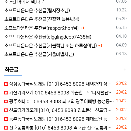
등록일
07.06
조.-건 녀에서 섹.파로
등록일
10.22
소프트다운타운 추천글(팁저장소님)
등록일
05.29
소프트다운타운 추천글(친절한 늘봄씨님)
댓글
등록일
05.15
소프트다운타운 추천글(rapper2hon님)
1
등록일
04.10
소프트다운타운 추천글(diggingdeep7438님)
댓글
등록일
04.09
소프트다운타운 추천글(키블럭님 또는 하루살이님)
1
등록일
03.13
소프트다운타운 추천글(거울마법사님)
최근글
등록일
20:02
삼성동다국적노래방 [010] 6453 8098 새벽까지 삼성동다국적노래방 삼성동다국적노래방 삼성동다국적노래방 무료상담
등록일
20:02
가산가라오케 010 6453 8098 화끈한 구로디지털단지역노래주점 구로디지털단지단란주점 신도림동퍼블릭 새벽문의
등록일
20:02
광주호빠 010 6453 8098 최고의 광주아빠방 농성동여성전용노래방
등록일
20:02
신도림가라오케 [010] 6453 8098 입소문난 신도림노래빠 신도림KTV 실장문의
등록일
20:02
등촌동다국적노래방 [010] 6453 8098 제대로된 등촌동베트남노래방 등촌동다국적노래클럽 등촌동다국적 주대확인
등록일
20:02
천호동룸싸롱 [010] 6453 8098 역대급 천호동룸싸롱 천호동룸싸롱 초이스문의