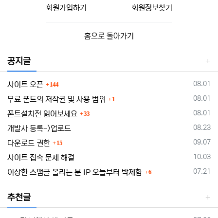
회원가입하기
회원정보찾기
홈으로 돌아가기
공지글
댓글
등록일
08.01
사이트 오픈
144
댓글
등록일
08.01
무료 폰트의 저작권 및 사용 범위
1
댓글
등록일
08.01
폰트설치전 읽어보세요
33
등록일
08.23
개발사 등록->업로드
댓글
등록일
09.07
다운로드 권한
15
등록일
10.03
사이트 접속 문제 해결
댓글
등록일
07.21
이상한 스팸글 올리는 분 IP 오늘부터 박제함
6
추천글