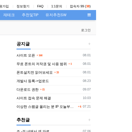
원가입
정보찾기
FAQ
1:1문의
접속자 99 (
38
)
재테크
추천및TIP
유저추천SW
로그인
공지글
댓글
등록일
사이트 오픈
08.01
144
댓글
등록일
무료 폰트의 저작권 및 사용 범위
08.01
1
댓글
등록일
폰트설치전 읽어보세요
08.01
33
등록일
개발사 등록->업로드
08.23
댓글
등록일
다운로드 권한
09.07
15
등록일
사이트 접속 문제 해결
10.03
댓글
등록일
이상한 스팸글 올리는 분 IP 오늘부터 박제함
07.21
6
추천글
등록일
조.-건 녀에서 섹.파로
07.06