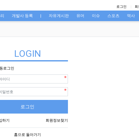
로그인
회
고리
개발사 등록
|
자유게시판
유머
이슈
스포츠
역사
LOGIN
동로그인
필수
필수
호
로그인
입하기
회원정보찾기
홈으로 돌아가기