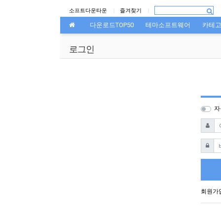
상단 네비
소프트다운타운
즐겨찾기
메인 메뉴
다운로드TOP50
테마소프트웨어
카테
로그인
자
아이디
비밀번
회원가