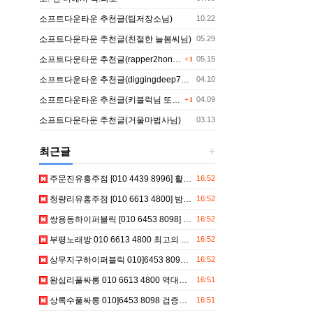
등록일
소프트다운타운 추천글(팁저장소님)
10.22
등록일
소프트다운타운 추천글(친절한 늘봄씨님)
05.29
댓글
등록일
소프트다운타운 추천글(rapper2hon님)
05.15
1
등록일
소프트다운타운 추천글(diggingdeep7438님)
04.10
댓글
등록일
소프트다운타운 추천글(키블럭님 또는 하루살이님)
04.09
1
등록일
소프트다운타운 추천글(거울마법사님)
03.13
최근글
등록일
주문진유흥주점 [010 4439 8996] 활기찬 주문진터치룸 하조대룸살롱
16:52
등록일
청량리유흥주점 [010 6613 4800] 밤이짧은 청량리룸살롱 청량리란제리룸 청량리하퍼 초이스예약
16:52
등록일
쌍용동하이퍼블릭 [010 6453 8098] 만족보장 쌍용동텐프로 쌍용동텐카페 24시문의
16:52
등록일
부평노래방 010 6613 4800 최고의 산곡동가요장 부평노래광장
16:52
등록일
상무지구하이퍼블릭 010]6453 8098 압도적 상무지구하이퍼블릭 상무지구하이퍼블릭 상무지구하이퍼블릭 가격문의
16:52
등록일
왕십리풀싸롱 010 6613 4800 역대급 왕십리풀빠 행당동풀싸롱 성동풀쌀롱 텔레문의
16:51
등록일
상록수풀싸롱 010]6453 8098 검증된 상록수풀빠 상록수푸래방 상록수풀 실시간문의
16:51