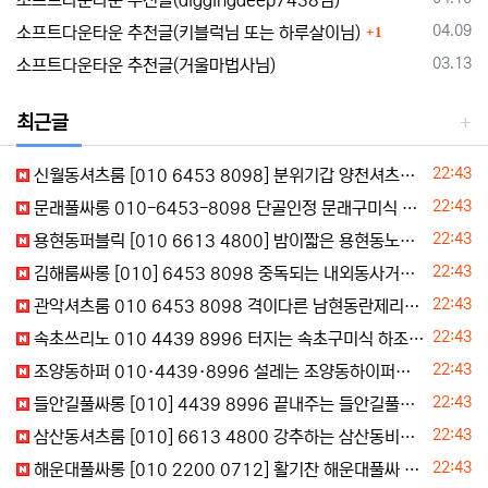
소프트다운타운 추천글(diggingdeep7438님)
댓글
등록일
04.09
소프트다운타운 추천글(키블럭님 또는 하루살이님)
1
등록일
03.13
소프트다운타운 추천글(거울마법사님)
최근글
등록일
22:43
신월동셔츠룸 [010 6453 8098] 분위기갑 양천셔츠룸 신정역기모노룸 연락주세요
등록일
22:43
문래풀싸롱 010-6453-8098 단골인정 문래구미식 문래하드코어 주대정보
등록일
22:43
용현동퍼블릭 [010 6613 4800] 밤이짧은 용현동노래빠 용현동노래장 주대할인
등록일
22:43
김해룸싸롱 [010] 6453 8098 중독되는 내외동사거리터치룸 김해풀싸
등록일
22:43
관악셔츠룸 010 6453 8098 격이다른 남현동란제리룸 조원동셔츠룸
등록일
22:43
속초쓰리노 010 4439 8996 터지는 속초구미식 하조대쩜오
등록일
22:43
조양동하퍼 010·4439·8996 설레는 조양동하이퍼블릭 조양동텐카페 조양동가라오케 실장문의
등록일
22:43
들안길풀싸롱 [010] 4439 8996 끝내주는 들안길풀빠 들안길풀쌀롱 들안길구미식 지금상담
등록일
22:43
삼산동셔츠룸 [010] 6613 4800 강추하는 삼산동비키니룸 삼산동레깅스룸 상담문의
등록일
22:43
해운대풀싸롱 [010 2200 0712] 활기찬 해운대풀싸 해운대북창동식 주대문의