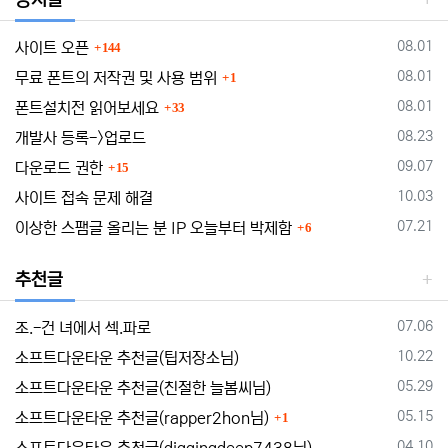
댓글
등록일
08.01
사이트 오픈
144
댓글
등록일
08.01
무료 폰트의 저작권 및 사용 범위
1
댓글
등록일
08.01
폰트설치전 읽어보세요
33
등록일
08.23
개발사 등록->업로드
댓글
등록일
09.07
다운로드 권한
15
등록일
10.03
사이트 접속 문제 해결
댓글
등록일
07.21
이상한 스팸글 올리는 분 IP 오늘부터 박제함
6
추천글
등록일
07.06
조.-건 녀에서 섹.파로
등록일
10.22
소프트다운타운 추천글(팁저장소님)
등록일
05.29
소프트다운타운 추천글(친절한 늘봄씨님)
댓글
등록일
05.15
소프트다운타운 추천글(rapper2hon님)
1
등록일
04.10