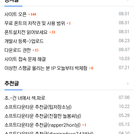
댓글
등록일
08.01
사이트 오픈
144
댓글
등록일
08.01
무료 폰트의 저작권 및 사용 범위
1
댓글
등록일
08.01
폰트설치전 읽어보세요
33
등록일
08.23
개발사 등록->업로드
댓글
등록일
09.07
다운로드 권한
15
등록일
10.03
사이트 접속 문제 해결
댓글
등록일
07.21
이상한 스팸글 올리는 분 IP 오늘부터 박제함
6
추천글
등록일
07.06
조.-건 녀에서 섹.파로
등록일
10.22
소프트다운타운 추천글(팁저장소님)
등록일
05.29
소프트다운타운 추천글(친절한 늘봄씨님)
댓글
등록일
05.15
소프트다운타운 추천글(rapper2hon님)
1
등록일
04.10