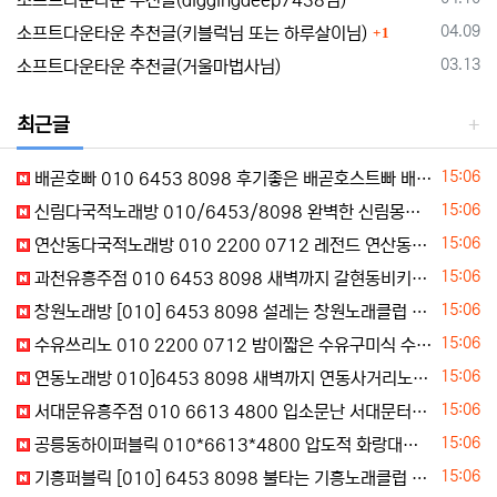
소프트다운타운 추천글(diggingdeep7438님)
댓글
등록일
04.09
소프트다운타운 추천글(키블럭님 또는 하루살이님)
1
등록일
03.13
소프트다운타운 추천글(거울마법사님)
최근글
등록일
15:06
배곧호빠 010 6453 8098 후기좋은 배곧호스트빠 배곧여성전용노래방 심야문의
등록일
15:06
신림다국적노래방 010/6453/8098 완벽한 신림몽골노래방 신림다국적가라오케 가격문의
등록일
15:06
연산동다국적노래방 010 2200 0712 레전드 연산동몽골노래방 연산동다국적노래클럽 연산동일본노래방 상담문의
등록일
15:06
과천유흥주점 010 6453 8098 새벽까지 갈현동비키니룸 과천하퍼
등록일
15:06
창원노래방 [010] 6453 8098 설레는 창원노래클럽 사파동가요장
등록일
15:06
수유쓰리노 010 2200 0712 밤이짧은 수유구미식 수유하이쩜오 주대체크
등록일
15:06
연동노래방 010]6453 8098 새벽까지 연동사거리노래방 일도동노래클럽 스타일문의
등록일
15:06
서대문유흥주점 010 6613 4800 입소문난 서대문터치룸 서대문유흥 친절문의
등록일
15:06
공릉동하이퍼블릭 010*6613*4800 압도적 화랑대역하퍼 노원구터치룸 화랑대역텐카페 24시문의
등록일
15:06
기흥퍼블릭 [010] 6453 8098 불타는 기흥노래클럽 기흥노래광장 코스문의