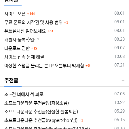
댓글
등록일
08.01
사이트 오픈
144
댓글
등록일
08.01
무료 폰트의 저작권 및 사용 범위
1
댓글
등록일
08.01
폰트설치전 읽어보세요
33
등록일
08.23
개발사 등록->업로드
댓글
등록일
09.07
다운로드 권한
15
등록일
10.03
사이트 접속 문제 해결
댓글
등록일
07.21
이상한 스팸글 올리는 분 IP 오늘부터 박제함
6
추천글
등록일
07.06
조.-건 녀에서 섹.파로
등록일
10.22
소프트다운타운 추천글(팁저장소님)
등록일
05.29
소프트다운타운 추천글(친절한 늘봄씨님)
댓글
등록일
05.15
소프트다운타운 추천글(rapper2hon님)
1
등록일
04.10