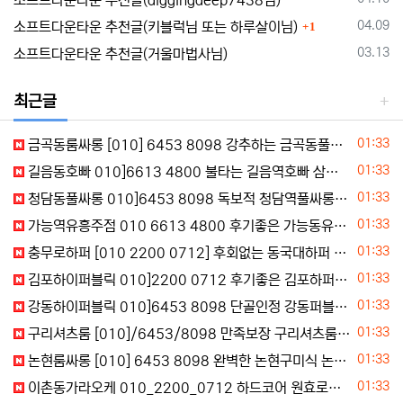
소프트다운타운 추천글(diggingdeep7438님)
댓글
등록일
04.09
소프트다운타운 추천글(키블럭님 또는 하루살이님)
1
등록일
03.13
소프트다운타운 추천글(거울마법사님)
최근글
등록일
01:33
금곡동룸싸롱 [010] 6453 8098 강추하는 금곡동풀싸 구운동터치룸
등록일
01:33
길음동호빠 010]6613 4800 불타는 길음역호빠 삼선동여성전용노래방 조건문의
등록일
01:33
청담동풀싸롱 010]6453 8098 독보적 청담역풀싸롱 화양동풀싸롱 주대비교
등록일
01:33
가능역유흥주점 010 6613 4800 후기좋은 가능동유흥주점 민락동유흥주점 주대안내
등록일
01:33
충무로하퍼 [010 2200 0712] 후회없는 동국대하퍼 남학동하퍼 주대문의바로
등록일
01:33
김포하이퍼블릭 010]2200 0712 후기좋은 김포하퍼 김포시하이퍼블릭 걸포역퍼블릭 연락주세요
등록일
01:33
강동하이퍼블릭 010]6453 8098 단골인정 강동퍼블릭 천호대로하이퍼블릭 상일동터치룸 무료상담
등록일
01:33
구리셔츠룸 [010]/6453/8098 만족보장 구리셔츠룸 구리셔츠룸 프리초이스
등록일
01:33
논현룸싸롱 [010] 6453 8098 완벽한 논현구미식 논현터치룸 빠른문의
등록일
01:33
이촌동가라오케 010_2200_0712 하드코어 원효로동노래광장 이촌역가라오케