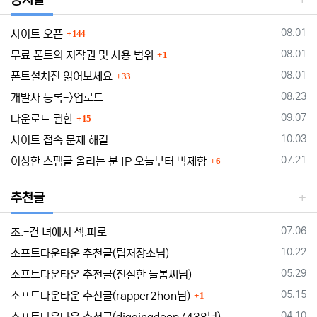
댓글
등록일
08.01
사이트 오픈
144
댓글
등록일
08.01
무료 폰트의 저작권 및 사용 범위
1
댓글
등록일
08.01
폰트설치전 읽어보세요
33
등록일
08.23
개발사 등록->업로드
댓글
등록일
09.07
다운로드 권한
15
등록일
10.03
사이트 접속 문제 해결
댓글
등록일
07.21
이상한 스팸글 올리는 분 IP 오늘부터 박제함
6
추천글
등록일
07.06
조.-건 녀에서 섹.파로
등록일
10.22
소프트다운타운 추천글(팁저장소님)
등록일
05.29
소프트다운타운 추천글(친절한 늘봄씨님)
댓글
등록일
05.15
소프트다운타운 추천글(rapper2hon님)
1
등록일
04.10