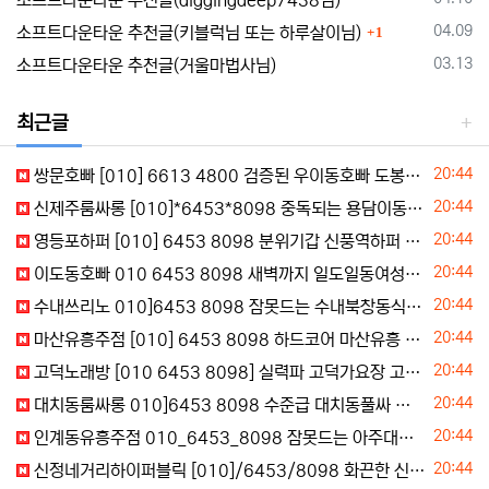
소프트다운타운 추천글(diggingdeep7438님)
댓글
등록일
04.09
소프트다운타운 추천글(키블럭님 또는 하루살이님)
1
등록일
03.13
소프트다운타운 추천글(거울마법사님)
최근글
등록일
20:44
쌍문호빠 [010] 6613 4800 검증된 우이동호빠 도봉동정빠 주대예약
등록일
20:44
신제주룸싸롱 [010]*6453*8098 중독되는 용담이동북창동식 신제주구미식
등록일
20:44
영등포하퍼 [010] 6453 8098 분위기갑 신풍역하퍼 당산동하퍼 야간문의
등록일
20:44
이도동호빠 010 6453 8098 새벽까지 일도일동여성노래빠 용담일동여성전용클럽 삼도동정빠 주대문의
등록일
20:44
수내쓰리노 010]6453 8098 잠못드는 수내북창동식 수내하이쩜오 바로문의
등록일
20:44
마산유흥주점 [010] 6453 8098 하드코어 마산유흥 마산미러룸 전화주세요
등록일
20:44
고덕노래방 [010 6453 8098] 실력파 고덕가요장 고덕노래광장 예약문의
등록일
20:44
대치동룸싸롱 010]6453 8098 수준급 대치동풀싸 대치동룸쌀롱 주대비교
등록일
20:44
인계동유흥주점 010_6453_8098 잠못드는 아주대하퍼 수원시청역터치룸 영통동미러룸 초이스예약
등록일
20:44
신정네거리하이퍼블릭 [010]/6453/8098 화끈한 신정네거리하이퍼블릭 신정네거리하이퍼블릭 룸문의