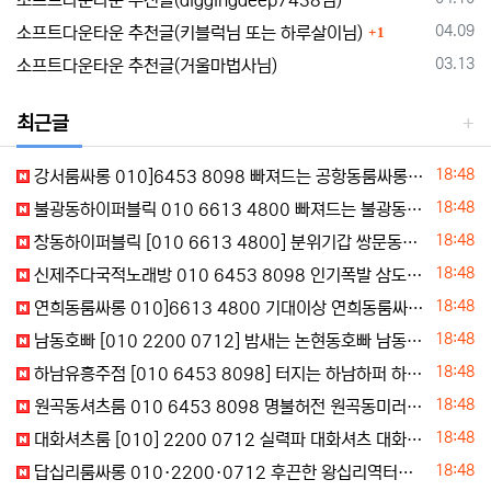
소프트다운타운 추천글(diggingdeep7438님)
댓글
등록일
04.09
소프트다운타운 추천글(키블럭님 또는 하루살이님)
1
등록일
03.13
소프트다운타운 추천글(거울마법사님)
최근글
등록일
18:48
강서룸싸롱 010]6453 8098 빠져드는 공항동룸싸롱 가양동룸싸롱 실장문의
등록일
18:48
불광동하이퍼블릭 010 6613 4800 빠져드는 불광동하퍼 불광동텐프로 초이스예약
등록일
18:48
창동하이퍼블릭 [010 6613 4800] 분위기갑 쌍문동하이퍼블릭 도봉구하이퍼블릭 방문상담
등록일
18:48
신제주다국적노래방 010 6453 8098 인기폭발 삼도이동다국적노래방 도남동러시아노래방 초이스
등록일
18:48
연희동룸싸롱 010]6613 4800 기대이상 연희동룸싸롱 연희동룸싸롱 연희동룸싸롱 텔레문의
등록일
18:48
남동호빠 [010 2200 0712] 밤새는 논현동호빠 남동구정빠 초이스예약
등록일
18:48
하남유흥주점 [010 6453 8098] 터지는 하남하퍼 하남쩜오 친절문의
등록일
18:48
원곡동셔츠룸 010 6453 8098 명불허전 원곡동미러룸 원곡동터치룸 지금문의
등록일
18:48
대화셔츠룸 [010] 2200 0712 실력파 대화셔츠 대화동미러룸
등록일
18:48
답십리룸싸롱 010·2200·0712 후끈한 왕십리역터치룸 답십리동룸빵