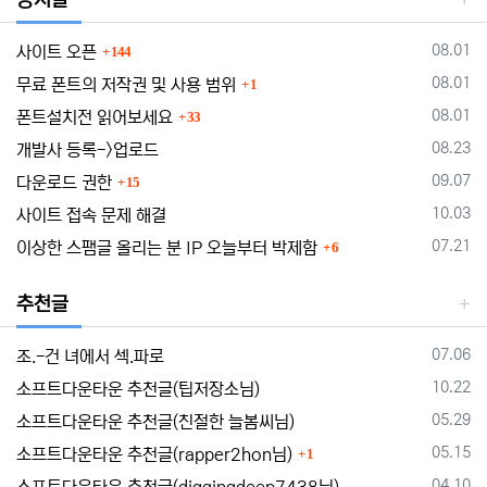
댓글
등록일
08.01
사이트 오픈
144
댓글
등록일
08.01
무료 폰트의 저작권 및 사용 범위
1
댓글
등록일
08.01
폰트설치전 읽어보세요
33
등록일
08.23
개발사 등록->업로드
댓글
등록일
09.07
다운로드 권한
15
등록일
10.03
사이트 접속 문제 해결
댓글
등록일
07.21
이상한 스팸글 올리는 분 IP 오늘부터 박제함
6
추천글
등록일
07.06
조.-건 녀에서 섹.파로
등록일
10.22
소프트다운타운 추천글(팁저장소님)
등록일
05.29
소프트다운타운 추천글(친절한 늘봄씨님)
댓글
등록일
05.15
소프트다운타운 추천글(rapper2hon님)
1
등록일
04.10