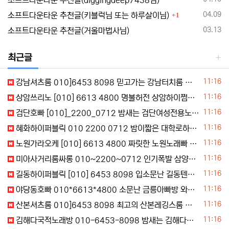
소프트다운타운 추천글(diggingdeep7438님)
댓글
등록일
04.09
소프트다운타운 추천글(키블럭님 또는 하루살이님)
1
등록일
03.13
소프트다운타운 추천글(거울마법사님)
최근글
등록일
11:16
강남셔츠룸 010]6453 8098 믿고가는 강남터치룸 강남란제리룸 강남기모노룸 주대확인
등록일
11:16
상암쓰리노 [010] 6613 4800 명불허전 상암하이쩜오 상암하드코어 주대할인
등록일
11:16
검단호빠 [010]_2200_0712 밤새는 검단여성전용노래방 검단중빠 주대상담
등록일
11:16
혜화하이퍼블릭 010 2200 0712 밤이짧은 대학로하이퍼블릭 창신동텐카페 실시간문의
등록일
11:16
노원가라오케 [010] 6613 4800 짜릿한 노원노래빠 노원노래주점 주대문의
등록일
11:16
미아사거리룸싸롱 010~2200~0712 인기폭발 삼양동구미식 미아사거리터치룸
등록일
11:16
길동하이퍼블릭 [010] 6453 8098 입소문난 길동텐카페 길동텐프로 주대정보
등록일
11:16
야당동호빠 010*6613*4800 소문난 금릉아빠방 와동동중빠 동패동여성전용노래클럽 가격문의
등록일
11:16
산본셔츠룸 010]6453 8098 최고의 산본레깅스룸 광정동기모노룸
등록일
11:16
김해다국적노래방 010-6453-8098 밤새는 김해다국적노래방 김해다국적노래방 퀵상담