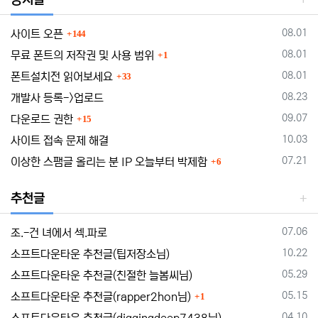
댓글
등록일
08.01
사이트 오픈
144
댓글
등록일
08.01
무료 폰트의 저작권 및 사용 범위
1
댓글
등록일
08.01
폰트설치전 읽어보세요
33
등록일
08.23
개발사 등록->업로드
댓글
등록일
09.07
다운로드 권한
15
등록일
10.03
사이트 접속 문제 해결
댓글
등록일
07.21
이상한 스팸글 올리는 분 IP 오늘부터 박제함
6
추천글
등록일
07.06
조.-건 녀에서 섹.파로
등록일
10.22
소프트다운타운 추천글(팁저장소님)
등록일
05.29
소프트다운타운 추천글(친절한 늘봄씨님)
댓글
등록일
05.15
소프트다운타운 추천글(rapper2hon님)
1
등록일
04.10