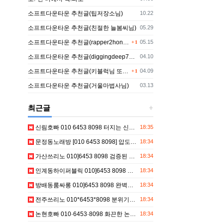
등록일
소프트다운타운 추천글(팁저장소님)
10.22
등록일
소프트다운타운 추천글(친절한 늘봄씨님)
05.29
댓글
등록일
소프트다운타운 추천글(rapper2hon님)
05.15
1
등록일
소프트다운타운 추천글(diggingdeep7438님)
04.10
댓글
등록일
소프트다운타운 추천글(키블럭님 또는 하루살이님)
04.09
1
등록일
소프트다운타운 추천글(거울마법사님)
03.13
최근글
등록일
신림호빠 010 6453 8098 터지는 신림여성전용노래방 신림아빠방 상담문의
18:35
등록일
문정동노래방 [010 6453 8098] 압도적 문정동노래클럽 거여동가요장
18:34
등록일
가산쓰리노 010]6453 8098 검증된 가산3NO 구로동하드코어
18:34
등록일
인계동하이퍼블릭 010]6453 8098 올나잇 인계동텐프로 인계동하퍼 예약문의
18:34
등록일
방배동룸싸롱 010]6453 8098 완벽한 방배동룸싸롱 방배동룸싸롱
18:34
등록일
전주쓰리노 010*6453*8098 분위기갑 객리단길3NO 경원동하이쩜오 아중동쩜오 초이스안내
18:34
등록일
논현호빠 010·6453·8098 화끈한 논현중빠 논현여성전용클럽 주대할인
18:34