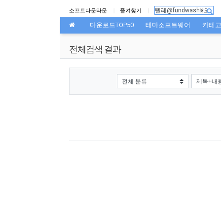
상단 네비
소프트다운타운
즐겨찾기
메인 메뉴
다운로드TOP50
테마소프트웨어
카테
전체검색 결과
그룹
검색조건