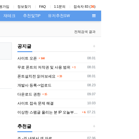
원가입
정보찾기
FAQ
1:1문의
접속자 83 (
36
)
재테크
추천및TIP
유저추천SW
전체검색 결과
공지글
댓글
등록일
사이트 오픈
08.01
144
댓글
등록일
무료 폰트의 저작권 및 사용 범위
08.01
1
댓글
등록일
폰트설치전 읽어보세요
08.01
33
등록일
개발사 등록->업로드
08.23
댓글
등록일
다운로드 권한
09.07
15
등록일
사이트 접속 문제 해결
10.03
댓글
등록일
이상한 스팸글 올리는 분 IP 오늘부터 박제함
07.21
6
추천글
등록일
조.-건 녀에서 섹.파로
07.06