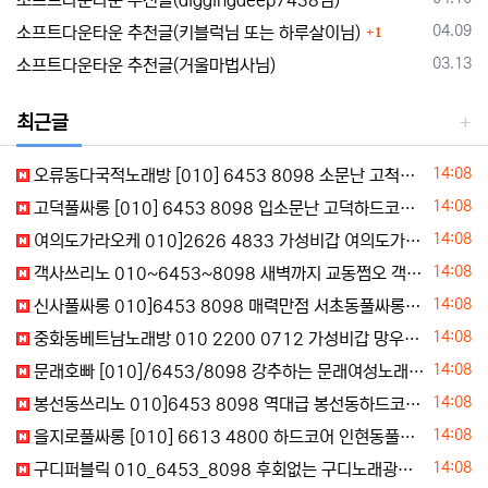
소프트다운타운 추천글(diggingdeep7438님)
댓글
등록일
04.09
소프트다운타운 추천글(키블럭님 또는 하루살이님)
1
등록일
03.13
소프트다운타운 추천글(거울마법사님)
최근글
등록일
14:08
오류동다국적노래방 [010] 6453 8098 소문난 고척동몽골노래방 오류동역러시아노래방
등록일
14:08
고덕풀싸롱 [010] 6453 8098 입소문난 고덕하드코어 암사동북창동식
등록일
14:08
여의도가라오케 010]2626 4833 가성비갑 여의도가라오케 여의도가라오케
등록일
14:08
객사쓰리노 010~6453~8098 새벽까지 교동쩜오 객사구미식
등록일
14:08
신사풀싸롱 010]6453 8098 매력만점 서초동풀싸롱 역삼동풀살롱 조건문의
등록일
14:08
중화동베트남노래방 010 2200 0712 가성비갑 망우동다국적노래방 묵동태국노래방
등록일
14:08
문래호빠 [010]/6453/8098 강추하는 문래여성노래빠 문래여성전용노래클럽 주대문의바로
등록일
14:08
봉선동쓰리노 010]6453 8098 역대급 봉선동하드코어 봉선동북창동식 연락주세요
등록일
14:08
을지로풀싸롱 [010] 6613 4800 하드코어 인현동풀싸롱 저동풀 실시간문의
등록일
14:08
구디퍼블릭 010_6453_8098 후회없는 구디노래광장 구디노래장 문의