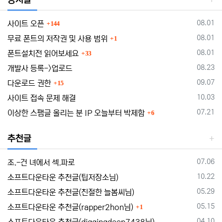
댓글
등록일
08.01
사이트 오픈
144
댓글
등록일
08.01
무료 폰트의 저작권 및 사용 범위
1
댓글
등록일
08.01
폰트설치전 읽어보세요
33
등록일
08.23
개발사 등록->업로드
댓글
등록일
09.07
다운로드 권한
15
등록일
10.03
사이트 접속 문제 해결
댓글
등록일
07.21
이상한 스팸글 올리는 분 IP 오늘부터 박제함
6
추천글
등록일
07.06
조.-건 녀에서 섹.파로
등록일
10.22
소프트다운타운 추천글(팁저장소님)
등록일
05.29
소프트다운타운 추천글(친절한 늘봄씨님)
댓글
등록일
05.15
소프트다운타운 추천글(rapper2hon님)
1
등록일
04.10